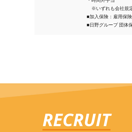
・時間外手当
※いずれも会社規
■加入保険：雇用保険
■日野グループ 団体
RECRUIT